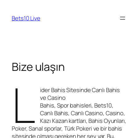
İçeriğe
geç
Bets10 Live
Bize ulaşın
L
ider Bahis Sitesinde Canlı Bahis
ve Casino
Bahis, Spor bahisleri, Bets10,
Canlı Bahis, Canlı Casino, Casino,
Kazı Kazan kartları, Bahis Oyunları,
Poker, Sanal sporlar, Türk Pokeri ve bir bahis
sitesinde olması gereken her şey var. Bu,